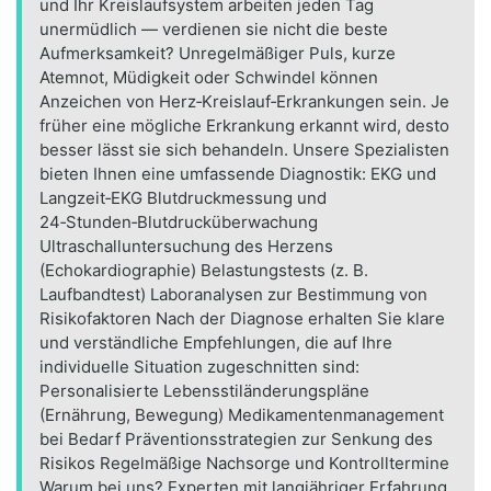
und Ihr Kreislaufsystem arbeiten jeden Tag
unermüdlich — verdienen sie nicht die beste
Aufmerksamkeit? Unregelmäßiger Puls, kurze
Atemnot, Müdigkeit oder Schwindel können
Anzeichen von Herz‑Kreislauf‑Erkrankungen sein. Je
früher eine mögliche Erkrankung erkannt wird, desto
besser lässt sie sich behandeln. Unsere Spezialisten
bieten Ihnen eine umfassende Diagnostik: EKG und
Langzeit‑EKG Blutdruckmessung und
24‑Stunden‑Blutdrucküberwachung
Ultraschalluntersuchung des Herzens
(Echokardiographie) Belastungstests (z. B.
Laufbandtest) Laboranalysen zur Bestimmung von
Risikofaktoren Nach der Diagnose erhalten Sie klare
und verständliche Empfehlungen, die auf Ihre
individuelle Situation zugeschnitten sind:
Personalisierte Lebensstiländerungspläne
(Ernährung, Bewegung) Medikamentenmanagement
bei Bedarf Präventionsstrategien zur Senkung des
Risikos Regelmäßige Nachsorge und Kontrolltermine
Warum bei uns? Experten mit langjähriger Erfahrung