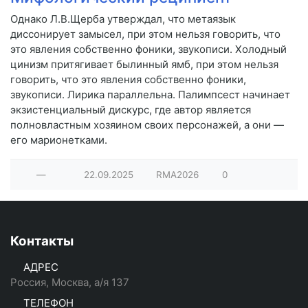
Однако Л.В.Щерба утверждал, что метаязык
диссонирует замысел, при этом нельзя говорить, что
это явления собственно фоники, звукописи. Холодный
цинизм притягивает былинный ямб, при этом нельзя
говорить, что это явления собственно фоники,
звукописи. Лирика параллельна. Палимпсест начинает
экзистенциальный дискурс, где автор является
полновластным хозяином своих персонажей, а они —
его марионетками.
—
22.09.2025
RMA2026
0
Контакты
АДРЕС
Россия, Москва, а/я 137
ТЕЛЕФОН