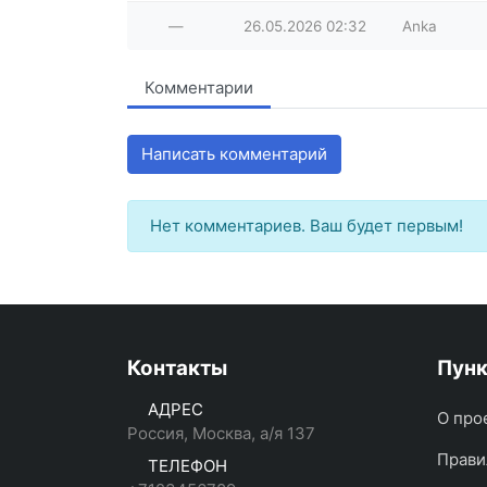
—
26.05.2026
02:32
Anka
Комментарии
Написать комментарий
Нет комментариев. Ваш будет первым!
Контакты
Пун
АДРЕС
О про
Россия, Москва, а/я 137
Прави
ТЕЛЕФОН